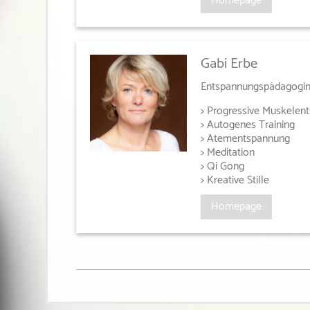
Homepage
Gabi Erbe
Entspannungspädagogi
> Progressive Muskelen
> Autogenes Training
> Atementspannung
> Meditation
> Qi Gong
> Kreative Stille
Homepage