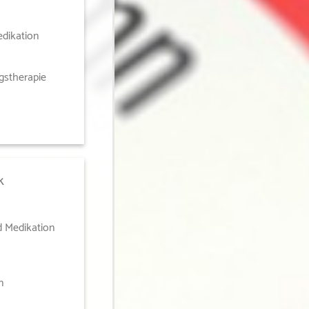
edikation
gstherapie
k
d Medikation
n