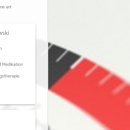
ne an!
wski
n
d Medikation
gstherapie