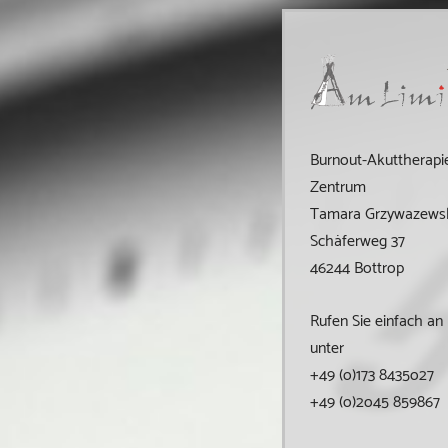
Burnout-Akuttherapi
Zentrum
Tamara Grzywazews
Schäferweg
37
46244
Bottrop
Rufen Sie einfach an
unter
+49 (o)173 8435o27
+49 (o)2o45 859867