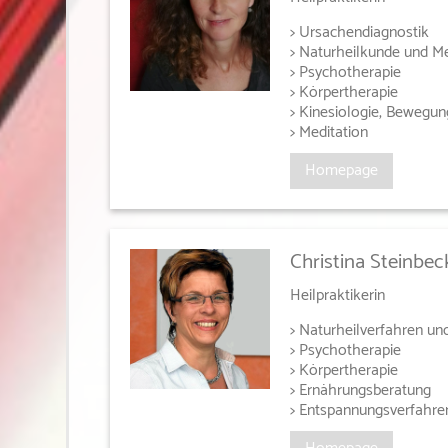
> Ursachendiagnostik
> Naturheilkunde und M
> Psychotherapie
> Körpertherapie
> Kinesiologie, Bewegun
> Meditation
Homepage
Christina Steinbec
Heilpraktikerin
> Naturheilverfahren un
> Psychotherapie
> Körpertherapie
> Ernährungsberatung
> Entspannungsverfahre