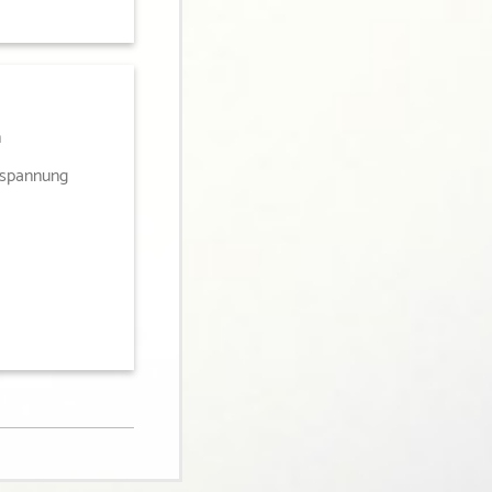
n
tspannung